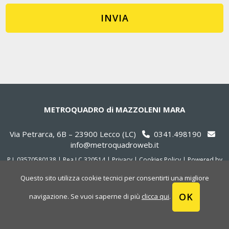
METROQUADRO di MAZZOLENI MARA
Via Petrarca, 6B – 23900 Lecco (LC)
0341.498190
info@metroquadroweb.it
P.I. 03570580138 | Rea LC 320514 |
Privacy
|
Cookies Policy
|
Powered by
Cometa Immobiliare
Questo sito utilizza cookie tecnici per consentirti una migliore
OK
navigazione. Se vuoi saperne di più
clicca qui
.